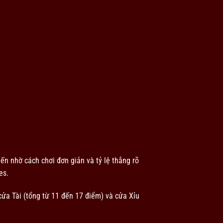
ến nhờ cách chơi đơn giản và tỷ lệ thắng rõ
es.
ửa Tài (tổng từ 11 đến 17 điểm) và cửa Xỉu