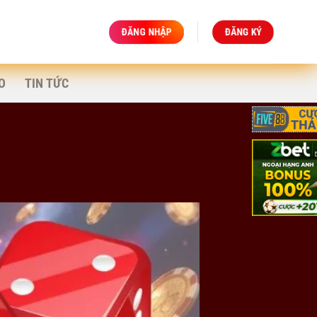
ĐĂNG NHẬP
ĐĂNG KÝ
O
TIN TỨC