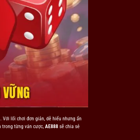
 Với lối chơi đơn giản, dễ hiểu nhưng ẩn
ơn trong từng ván cược,
AE888
sẽ chia sẻ