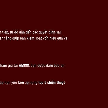
n tiếp, từ đó dẫn đến các quyết định sai
nền tảng giúp bạn kiểm soát vốn hiệu quả và
 tham gia tại
AE888
, bạn được đảm bảo an
giúp bạn yên tâm áp dụng
top 5 chiến thuật