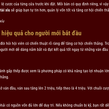
 lệ cược của từng cửa trước khi đặt. Mỗi bàn có quy định riêng, vì vậy
tài xỉu
sẽ giúp bạn tự tin hơn, quản lý vốn tốt và tăng cơ hội chiến t
xỉu
ỉu hiệu quả cho người mới bắt đầu
đòi hỏi hội viên có chiến thuật rõ ràng để tăng cơ hội chiến thắng. Tr
 người mới dễ dàng nắm bắt và đạt kết quả tốt ngay từ những ván đầu 
đánh gấp thếp được xem là phương pháp có khả năng tạo lợi nhuận lớ
 thắng.
 ở ván đầu, ván sau tăng lên 2 triệu, tiếp theo là 4 triệu. Với chuỗi c
phải có nguồn vốn đủ lớn để duy trì. Nếu không chuẩn bị kỹ, bạn rất dễ r