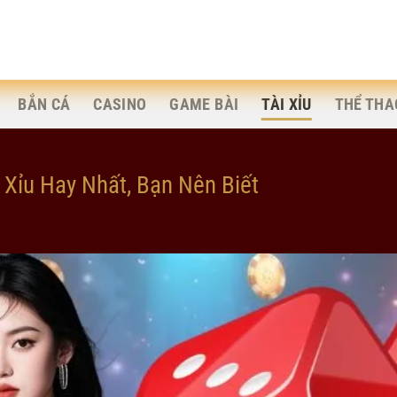
BẮN CÁ
CASINO
GAME BÀI
TÀI XỈU
THỂ THA
 Xỉu Hay Nhất, Bạn Nên Biết