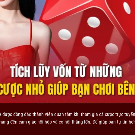
 được đông đảo thành viên quan tâm khi tham gia cá cược trực tuyến.
 mang đến cảm giác hồi hộp và cơ hội thắng lớn. Để giúp bạn tự tin h