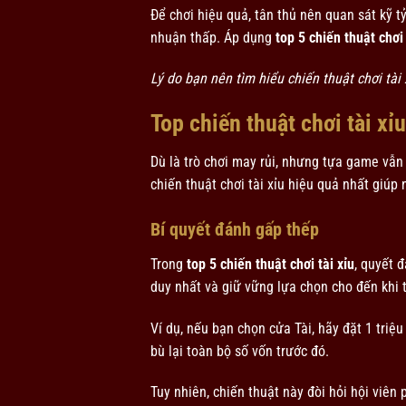
Để chơi hiệu quả, tân thủ nên quan sát kỹ tỷ
nhuận thấp. Áp dụng
top 5 chiến thuật chơi 
Lý do bạn nên tìm hiểu chiến thuật chơi tài 
Top chiến thuật chơi tài x
Dù là trò chơi may rủi, nhưng tựa game vẫn 
chiến thuật chơi tài xỉu hiệu quả nhất giúp
Bí quyết đánh gấp thếp
Trong
top 5 chiến thuật chơi tài xỉu
, quyết 
duy nhất và giữ vững lựa chọn cho đến khi
Ví dụ, nếu bạn chọn cửa Tài, hãy đặt 1 triệu
bù lại toàn bộ số vốn trước đó.
Tuy nhiên, chiến thuật này đòi hỏi hội viên 