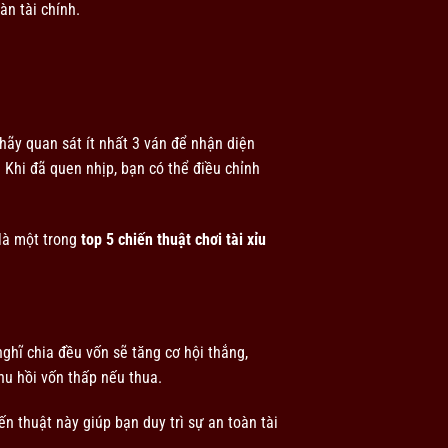
àn tài chính.
 hãy quan sát ít nhất 3 ván để nhận diện
. Khi đã quen nhịp, bạn có thể điều chỉnh
là một trong
top 5 chiến thuật chơi tài xỉu
ghĩ chia đều vốn sẽ tăng cơ hội thắng,
thu hồi vốn thấp nếu thua.
ến thuật này giúp bạn duy trì sự an toàn tài