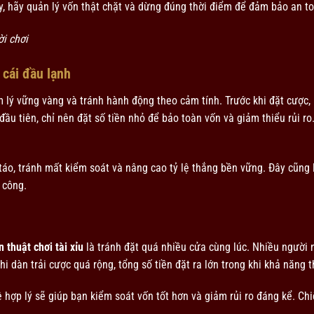
ày, hãy quản lý vốn thật chặt và dừng đúng thời điểm để đảm bảo an to
i chơi
 cái đầu lạnh
âm lý vững vàng và tránh hành động theo cảm tính. Trước khi đặt cược,
ầu tiên, chỉ nên đặt số tiền nhỏ để bảo toàn vốn và giảm thiểu rủi ro
 táo, tránh mất kiểm soát và nâng cao tỷ lệ thắng bền vững. Đây cũng 
 công.
n thuật chơi tài xỉu
là tránh đặt quá nhiều cửa cùng lúc. Nhiều người n
hi dàn trải cược quá rộng, tổng số tiền đặt ra lớn trong khi khả năng 
ệ hợp lý sẽ giúp bạn kiểm soát vốn tốt hơn và giảm rủi ro đáng kể. Chi