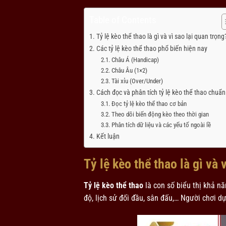
Table of Contents
Tỷ lệ kèo thể thao là gì và vì sao lại quan trọng
Các tỷ lệ kèo thể thao phổ biến hiện nay
Châu Á (Handicap)
Châu Âu (1×2)
Tài xỉu (Over/Under)
Cách đọc và phân tích tỷ lệ kèo thể thao chuẩn
Đọc tỷ lệ kèo thể thao cơ bản
Theo dõi biến động kèo theo thời gian
Phân tích dữ liệu và các yếu tố ngoài lề
Kết luận
Tỷ lệ kèo thể thao là gì và 
Tỷ lệ kèo thể thao
là con số biểu thị khả n
độ, lịch sử đối đầu, sân đấu,… Người chơi d