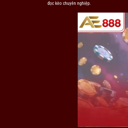
đọc kèo chuyên nghiệp.