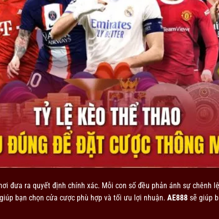
hơi đưa ra quyết định chính xác. Mỗi con số đều phản ánh sự chênh lệ
 giúp bạn chọn cửa cược phù hợp và tối ưu lợi nhuận.
AE888
sẽ giúp b