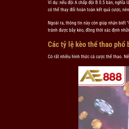
Ví dụ: nếu đội A chấp đội B 0.5 bàn, nghĩa 
có thể thay đổi hoàn toàn kết quả cược, nên
Ngoài ra, thông tin này còn giúp nhận biết 
tránh được bẫy kèo, đồng thời xác định nh
Các tỷ lệ kèo thể thao phổ 
Có rất nhiều hình thức cá cược thể thao. N