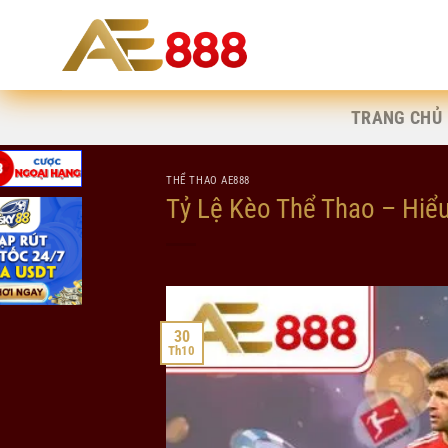
Bỏ
qua
nội
dung
TRANG CHỦ
THỂ THAO AE888
Tỷ Lệ Kèo Thể Thao – Hiể
30
Th10