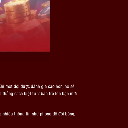
Khi một đội được đánh giá cao hơn, họ sẽ
ến thắng cách biệt từ 2 bàn trở lên bạn mới
g nhiều thông tin như phong độ đội bóng,