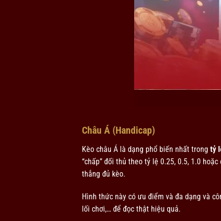
Châu Á (Handicap)
Kèo châu Á là dạng phổ biến nhất trong
tỷ 
“chấp” đối thủ theo tỷ lệ 0.25, 0.5, 1.0 hoặ
thắng đủ kèo.
Hình thức này có ưu điểm và đa dạng và côn
lối chơi,… để đọc thật hiệu quả.