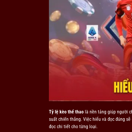
Tỷ lệ kèo thể thao
là nền tảng giúp người c
suất chiến thắng. Việc hiểu và đọc đúng sẽ
đọc chi tiết cho từng loại.