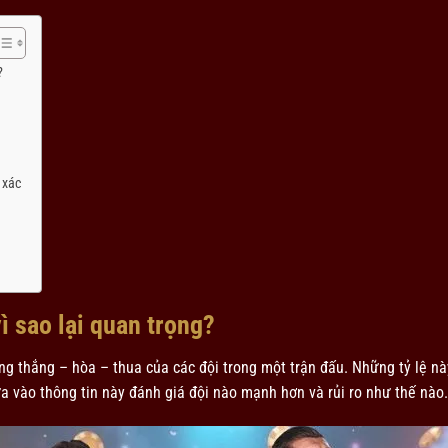
?
 xác
vì sao lại quan trọng?
ăng thắng – hòa – thua của các đội trong một trận đấu. Những tỷ lệ n
ựa vào thông tin này đánh giá đội nào mạnh hơn và rủi ro như thế nào